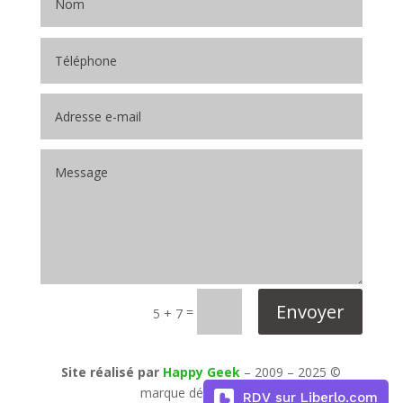
Envoyer
=
5 + 7
Site réalisé par
Happy Geek
– 2009 – 2025 ©
marque déposée inpi
RDV sur Liberlo.com