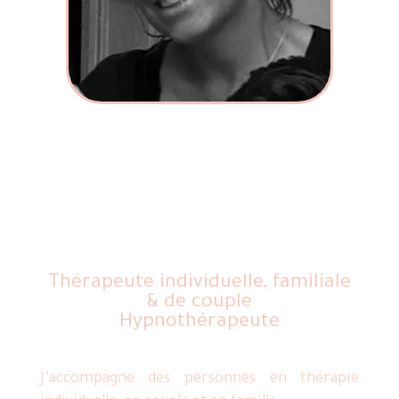
Elisabeth
Regnard
Thérapeute individuelle, familiale
& de couple
Hypnothérapeute
J’accompagne des personnes en thérapie