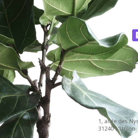
C
1, allée des N
31240 L’Union