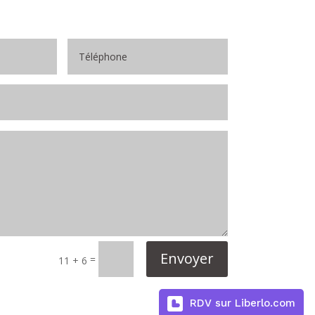
Envoyer
=
11 + 6
RDV sur Liberlo.com